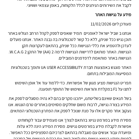
לקבל את השירותים הניתנים לכלל הלקוחות, באופן עצמאי ושוויוני.
מידע על נגישות האתר
מעודכן ליום ‏11/02/2026
אנחנו ב שביל ישראל לאופניים תמיד שואפים לספק לקהל הרחב הגולש באתר
תוכן נגיש ככל שניתן, ללא כל קשר לטכנולוגיה בה נבנה האתר. אנחנו פועלים
לעדכן ולהטמיע את כללי הנגישות ככל שניתן, בהתאם לעקרונות תקן
הנגישות. האתר מותאם לדרישות הנגישות לרמה 2 (AA) של התקן W.C.A.G 2.
הנגישות באתר מותאמת לדפדפנים המובילים.
האתר מונגש באמצעות חברת UA USER ACCESSIBILITY ותומך בטכנולוגיות
המסייעות המובילות בתחום.
תפריט הנגישות מציע מגוון של אפשרויות. כדי ללמוד עוד אל אופן השימוש
לחצו על F1 במקלדת והוראות השימוש של התוסף תופענה.
בשל תנאים שאינם בשליטתנו, ייתכנו מקרים בהם לא נהיה מסוגלים לספק את
המידע בצורה נגישה, לרבות משום שחלקים מסוימים באתרים טרם הונגשו. אנו
נעקוב אחר מקרים אלו על מנת שנוכל לספק את הפתרון הטכנולוגי המתאים.
מסירת מידע בפורמט נגיש: בהתאם לצורך אנו מעמידים עבור לקוחותינו
אפשרות לקבלת מידע בפורמטים נגישים. מסירת המידע הינה ללא עלות
ומיועדת עבור אנשים עם מוגבלות בהתאם לצרכיהם הספציפיים ככל האפשר.
לפניות ומידע בנושא נגישות ניתן ליצור קשר עם רכז/ת הנגישות של החברה