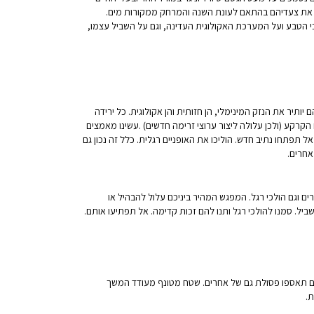
ים את צעדיהם בהתאם לעונת השנה והמרחק ממקורות מים.
כי הטבע ועל המערכת האקולוגית העדינה, וגם על השביל עצמו,
4 ס"מ למטר והוא עובר במקומות שבהם יותיר את הנזק המינימלי, הן חזותית והן אקולוגית. כל ירידה
רקע (ולכן עלולה ליצור ערוצי זרימה חדשים) .עשינו מאמצים
 תפתחו נתיב חדש. הוליכו את האופניים רגלית. כלל זה נכון גם
אחרים.
 וגם הולכי רגל. המפגש המהיר ביניכם עלול להבהיל או
ל. סמנו להולכי רגל ותנו להם זכות קדימה. אל תפתיעו אותם.
נקודת זכות תקבלו אם תאספו פסולת גם של אחרים. שטח מטונף מעודד המשך
ת.