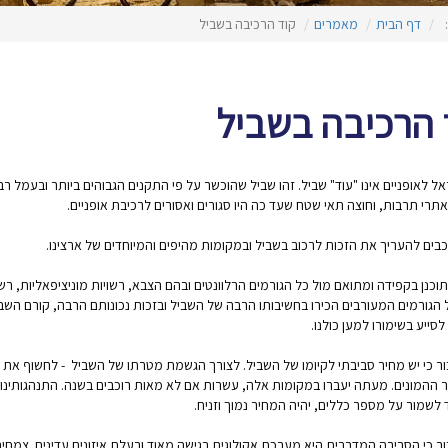
:
דף הבית
מאמרים
קוד הרכיבה בשביל
 הרכיבה בשביל
ל לאופניים אינו "עוד" שביל. זהו שביל שהוכשר על פי התקנים הגבוהים ביותר ובעמל 
אתרי תרבות, וחוצה תאי שטח שעד כה היו סגורים ואסורים לרכיבת אופניים.
וכבים להעריך את הזכות
לרכוב בשביל ובמקומות מהיפים והמיוחדים של ארצינו.
כנן בקפידה ומתואם מול כל הגורמים הרלוונטים ובהם הצבא, רשויות מוניציפאליות, רשו
 הגורמים המעורבים הכירו בחשיבותו הרבה של השביל ובזכות נכונותם הרבה, קורם השביל 
סייע בשימורו למען כולנו.
כור כי יש מחיר סביבתי לקיומו של השביל. לצורך הגשמת מטרתו של השביל - לחשוף את 
ור ההמונים. מעתה יעברו במקומות אלה, עשרות אם לא מאות רוכבים בשנה. התנהגותי
 לשמור על מספר כללים, יהיה המחיר נמוך וזניח.
כור כי הסביבה המדברית היא מערכת אקולוגית רגישה מאוד ובעלת איזונים עדינים. צמחי