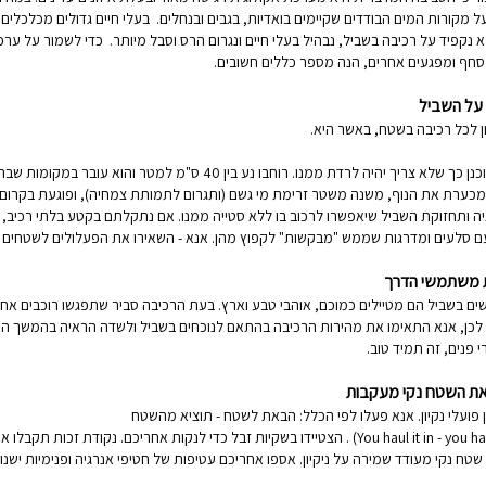
ל מקורות המים הבודדים שקיימים בואדיות, בגבים ובנחלים. בעלי חיים גדולים מכלכל
א נקפיד על רכיבה בשביל, נבהיל בעלי חיים ונגרום הרס וסבל מיותר. כדי לשמור על ער
חף ומפגעים אחרים, הנה מספר כללים חשובים.
 על השביל
ן לכל רכיבה בשטח, באשר היא.
השביל תוכנן כך שלא צריך יהיה לרדת ממנו. רוחבו נע בין 0
כערת את הנוף, משנה משטר זרימת מי גשם (ותגרום לתמותת צמחיה), ופוגעת בקרום הק
יה ותחזוקת השביל שיאפשרו לרכוב בו ללא סטייה ממנו. אם נתקלתם בקטע בלתי רכיב, אל
 סלעים ומדרגות שממש "מבקשות" לקפוץ מהן. אנא - השאירו את הפעלולים לשטחים 
 משתמשי הדרך
 בשביל הם מטיילים כמוכם, אוהבי טבע וארץ. בעת הרכיבה סביר שתפגשו רוכבים אחרים
לכן, אנא התאימו את מהירות הרכיבה בהתאם לנוכחים בשביל ולשדה הראיה בהמשך השבי
י פנים, זה תמיד טוב.
את השטח נקי מעקבות
 פועלי נקיון. אנא פעלו לפי הכלל: הבאת לשטח - תוציא מהשטח
(You haul it in - you haul it out) . הצטיידו בשקיות זבל כדי לנקות אחריכם. 
טח נקי מעודד שמירה על ניקיון. אספו אחריכם עטיפות של חטיפי אנרגיה ופנימיות ישנו