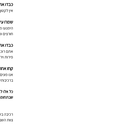
כבדו את
אין לקטוף
שמרו על
הימנעו מ
חורצים ו
כבדו את
אתם רוכב
פירות וי
קחו אחרי
אנו פוני
ברכיבותי
כל אלו ל
שבתחומם 
רכיבה בט
צוות השב