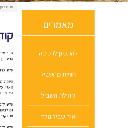
אתם כאן
מאמרים
קוד
להתכונן לרכיבה
שביל ישרא
טבע, בין 
עלינו כר
חוויות מהשביל
השביל מתו
מאליו. כל
האחריות ל
קהילת השביל
עלינו לז
זכו לביק
איך שביל נולד
אם נקפיד
עלינו לז