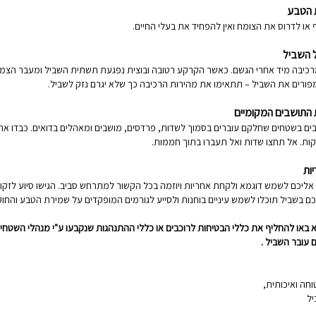
 הטבע
 או לדרוס את הצומח ואין להפחיד את בעלי החיים.
 השביל
רכיבה מיד אחרי הגשם. כאשר הקרקע רטובה ובוצית נפגעת תשתית השביל ומעבר הצמיגים
מפורים את השביל – תתאימו את מהירות הרכיבה כך שלא יגרם נזק לשביל.
 התושבים המקומיים
ים בשטחים שחלקם עוברים בסמוך לשדות, פרדסים, מושבים ומאהלים בדואים. כבדו את
רקות. אל תחצו שדות ואל תעברו בתוך חממות.
ות
ם אליכם לשמש דוגמא ולקחת אחריות ויוזמה בכל הקשור למתרחש סביב. הגישו סיוע לזקוק
כם בשביל תוכלו לשמש עיניים בוחנות ולסייע לגורמים המופקדים על שמירת הטבע והחוק
א באו להחליף את כללי הבטיחות לרוכבים או כללי ההתנהגות שנקבעו ע"י מנהלי השטחים
עובר השביל .
וחה ואיכותית,
יל