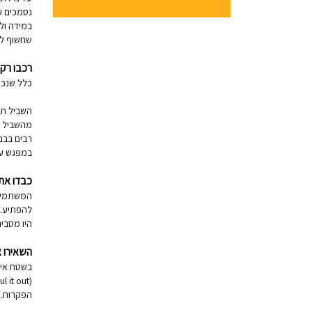
נסמכים ע
במידה ול
שחשוף לס
רכבו רק
כלל שנכו
מהשביל מ
רבים בבנ
במפגש עם
כבדו את
המשתמשים
להפתיע. 
היו מסביר
השאירו 
בשטח אין
הפקרות. ש